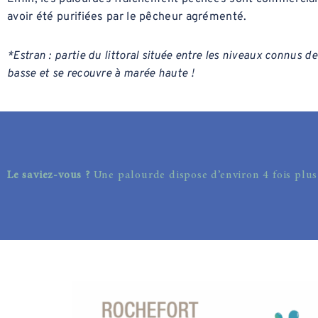
avoir été purifiées par le pêcheur agrémenté.
*Estran : partie du littoral située entre les niveaux connus d
basse et se recouvre à marée haute !
Le saviez-vous ?
Une palourde dispose d’environ 4 fois plu