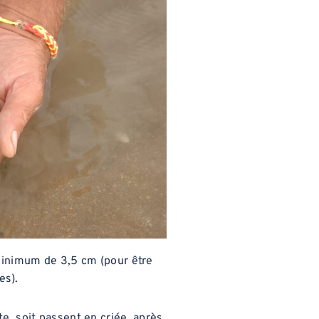
 minimum de 3,5 cm (pour être
es).
e, soit passent en criée, après