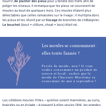
nourrir,
de planter des pieux
pour y tendre des filets afin de
piéger les oiseaux. Il remarqua que les pieux se couvraient de
moules au bout de quelques mois. Ces moules étaient plus
délectables que celles ramassées sur le rivage : il multiplia donc
les pieux et les réunit par un
tissage
de branches de châtaignier.
Le bouchot
(bout = clôture, choat = bois) était né.
Les moules se consomment-
elles toute l’année ?
Parole de moule, non ! Si vous
voulez consommer un produit de
saison et local : sachez que la
moule de Charente-Maritime se
consomme de mai à septembre !
Les célèbres moules-frites — qu’elles soient marinières, au curry,
braisées ou en éclade — évoquent à elles seules l’été, les grandes