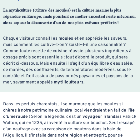
La mytiliculture (culture des moules) est la culture marine la plus
répandue en Europe, mais pourtant ce métier ancestral reste méconnu,
alors cap sur la découverte d’un de nos plats estivaux préférés !
Chaque visiteur connait les
moules
et en apprécie les saveurs,
mais comment les cultive-t-on ? Existe-t-il une saisonnalité ?
Comme toute recette de cuisine réussie, plusieurs ingrédients à
dosage précis sont essentiels : tout d’abord le produit, qui sera
décrit ci-dessous. Mais ensuite il s’agit d’un équilibre d’eau salée,
de marées, des coefficients, de températures modérées, sous le
contrôle et l’œil assidu de passionnés paysannes et paysans de la
mer, savamment appelés
mytiliculteurs
.
Dans les pertuis charentais, il se murmure que les moules si
chères à notre patrimoine culinaire local viendraient en fait de l
’île
d’Emeraude
! Selon la légende, c’est un
voyageur Irlandais
Patrick
Walton, qui en 1235, a inventé la culture sur bouchot. Seul rescapé
d’un naufrage avec sa cargaison de moutons dans la baie de
l’Aiguillon, il s’installa dans notre région et entreprit, pour se